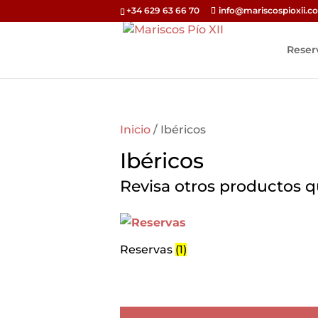
+34 629 63 66 70
info@mariscospioxii.c
Reser
Inicio
/ Ibéricos
Ibéricos
Revisa otros productos q
Reservas
(1)